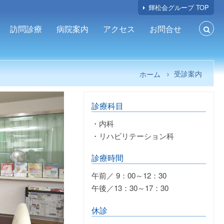
輝松会グループ TOP
訪問診療
病院案内
アクセス
お問合せ
受診案内
ホーム
診療科目
・内科
・リハビリテーション科
診療時間
午前／ 9：00～12：30
午後／13：30～17：30
休診