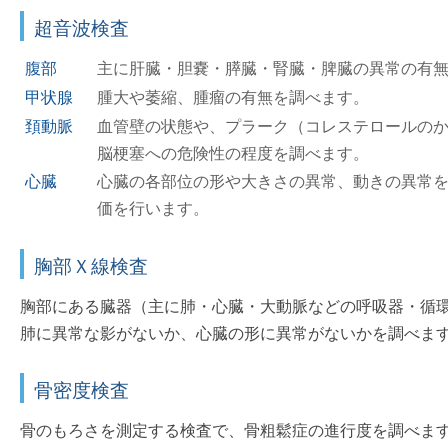
超音波検査
腹部
主に肝臓・胆嚢・膵臓・腎臓・脾臓の異常の有
甲状腺
腫大や萎縮、腫瘤の有無を調べます。
頚動脈
血管壁の状態や、プラーク（コレステロールの
脳梗塞への危険性の程度を調べます。
心臓
心臓の各部位の形や大きさの異常、動きの異常
価を行います。
胸部Ｘ線検査
胸部にある臓器（主に肺・心臓・大動脈などの呼吸器・循
肺に異常な影がないか、心臓の形に異常がないかを調べま
骨密度検査
骨のもろさを測定する検査で、骨粗鬆症の進行度を調べま