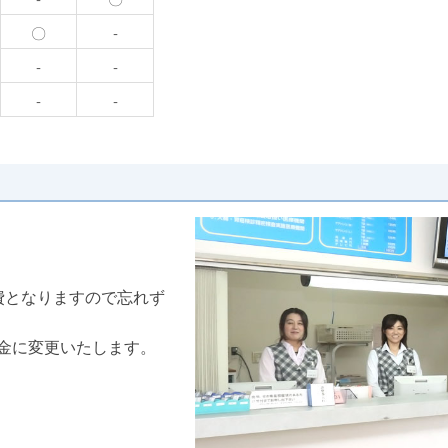
〇
-
-
-
-
-
費となりますので忘れず
金に変更いたします。