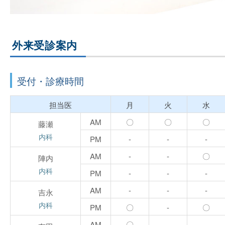
松
会
外来受診案内
グ
ル
受付・診療時間
ー
担当医
月
火
水
プ
AM
〇
〇
〇
藤瀬
内科
PM
-
-
-
AM
-
-
〇
陣内
内科
PM
-
-
-
AM
-
-
-
吉永
内科
PM
〇
-
〇
AM
〇
-
-