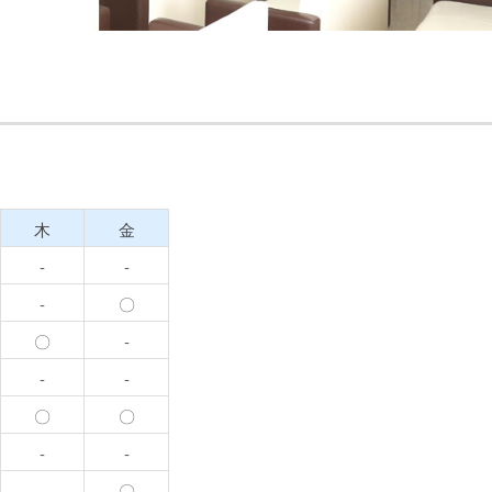
木
金
-
-
-
〇
〇
-
-
-
〇
〇
-
-
-
〇