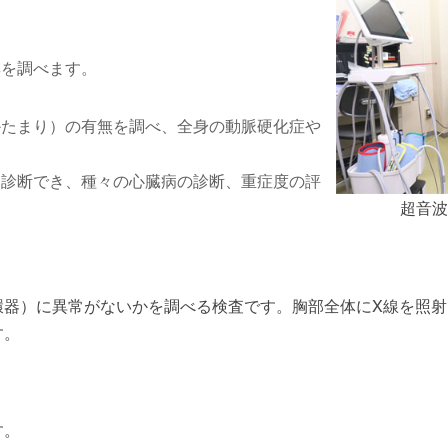
無を調べます。
かたまり）の有無を調べ、全身の動脈硬化症や
を診断でき、種々の心臓病の診断、重症度の評
超音
環器）に異常がないかを調べる検査です。胸部全体にX線を照射
す。
す。