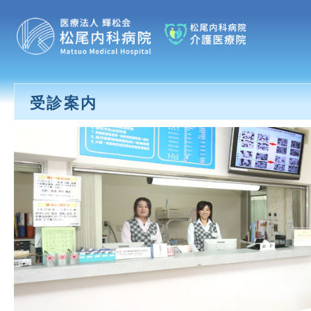
コ
松
ン
テ
尾
ン
内
ツ
受診案内
科
へ
ス
病
キ
院
ッ
プ
|
医
療
法
人
輝