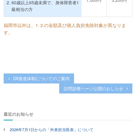
60歳以上65歳未満で、身体障害者1
級相当の方
福岡市以外は、1. 2.の金額及び個人負担免除対象が異なりま
す。
DX推進体制についてのご案内
投
訪問診療ページ公開のおしらせ
稿
ナ
ビ
最近のお知らせ
ゲ
ー
2026年7月1日からの「外来担当医表」について