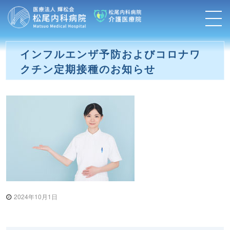
コ
松
ン
尾
テ
ン
内
インフルエンザ予防およびコロナワ
ツ
科
クチン定期接種のお知らせ
へ
ス
病
キ
院
ッ
プ
|
医
療
法
人
2024年10月1日
輝